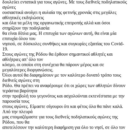
δουλεύει εντατικά για τους αγώνες. Με τους διεθνείς ποδηλατικούς
αγώνες
ουσιαστικά ανοίγει η αυλαία της φετινής χρονιάς στις μεγάλες
αθλητικές εκδηλώσεις
και όλα τα μέλη της οργανωτικής επιτροπής αλλά και όσοι
στηρίζουν την ποδηλασία
θα είναι δίπλα μας. Η επιτυχία των αγώνων αυτή, θα είναι μία
επιτυχία όλου του
νησιού, σε δύσκολες συνθήκες και συγκυρίες εξαιτίας του Covid-
19.
Στους αγώνες της Ρόδου θα έρθουν σημαντικοί αθλητές και
αθλήτριες απ’ όλο τον
κόσμο, οι οποίοι στη συνέχεια θα πάρουν μέρος και σε
μεγαλύτερες διοργανώσεις.
Όλοι αυτοί θα διαφημίσουν με τον καλύτερο δυνατό τρόπο τους
διεθνείς αγώνες στη
Ρόδο. Θα πρέπει να αναφέρουμε ότι οι χώρες των αθλητών δίνουν
τεράστια βαρύτητα
στην προβολή του γεγονότος και ασχολούνται εκτενέστατα με την
παρουσία τους
στους αγώνες. Είμαστε σίγουροι ότι και φέτος όλα θα πάνε καλά.
Από την πλευρά
μας ετοιμαζόμαστε για τους διεθνείς ποδηλατικούς αγώνες της
Ρόδου, που θα
αποτελέσουν την καλύτερη διαφήμιση για όλο το νησί, σε όλο τον