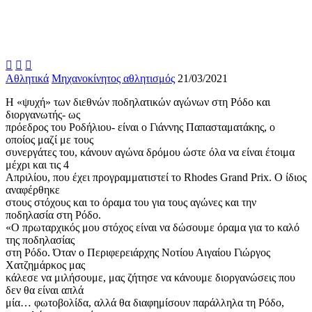



Αθλητικά
Μηχανοκίνητος αθλητισμός
21/03/2021
Η «ψυχή» των διεθνών ποδηλατικών αγώνων στη Ρόδο και
διοργανωτής- ως
πρόεδρος του Ροδήλιου- είναι ο Γιάννης Παπασταματάκης, ο
οποίος μαζί με τους
συνεργάτες του, κάνουν αγώνα δρόμου ώστε όλα να είναι έτοιμα
μέχρι και τις 4
Απριλίου, που έχει προγραμματιστεί το Rhodes Grand Prix. Ο ίδιος
αναφέρθηκε
στους στόχους και το όραμα του για τους αγώνες και την
ποδηλασία στη Ρόδο.
«Ο πρωταρχικός μου στόχος είναι να δώσουμε όραμα για το καλό
της ποδηλασίας
στη Ρόδο. Όταν ο Περιφερειάρχης Νοτίου Αιγαίου Γιώργος
Χατζημάρκος μας
κάλεσε να μιλήσουμε, μας ζήτησε να κάνουμε διοργανώσεις που
δεν θα είναι απλά
μία… φωτοβολίδα, αλλά θα διαφημίσουν παράλληλα τη Ρόδο,