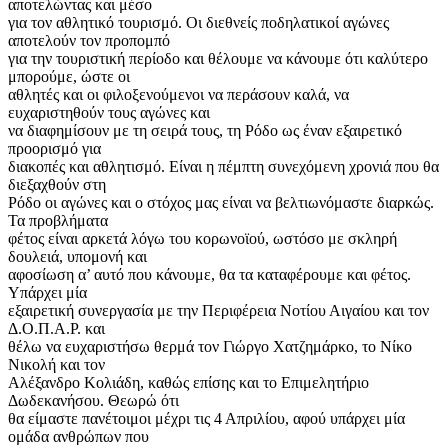
αποτελώντας και μέσο
για τον αθλητικό τουρισμό. Οι διεθνείς ποδηλατικοί αγώνες
αποτελούν τον προπομπό
για την τουριστική περίοδο και θέλουμε να κάνουμε ότι καλύτερο
μπορούμε, ώστε οι
αθλητές και οι φιλοξενούμενοι να περάσουν καλά, να
ευχαριστηθούν τους αγώνες και
να διαφημίσουν με τη σειρά τους, τη Ρόδο ως έναν εξαιρετικό
προορισμό για
διακοπές και αθλητισμό. Είναι η πέμπτη συνεχόμενη χρονιά που θα
διεξαχθούν στη
Ρόδο οι αγώνες και ο στόχος μας είναι να βελτιωνόμαστε διαρκώς.
Τα προβλήματα
φέτος είναι αρκετά λόγω του κορωνοϊού, ωστόσο με σκληρή
δουλειά, υπομονή και
αφοσίωση α’ αυτό που κάνουμε, θα τα καταφέρουμε και φέτος.
Υπάρχει μία
εξαιρετική συνεργασία με την Περιφέρεια Νοτίου Αιγαίου και τον
Δ.Ο.Π.Α.Ρ. και
θέλω να ευχαριστήσω θερμά τον Γιώργο Χατζημάρκο, το Νίκο
Νικολή και τον
Αλέξανδρο Κολιάδη, καθώς επίσης και το Επιμελητήριο
Δωδεκανήσου. Θεωρώ ότι
θα είμαστε πανέτοιμοι μέχρι τις 4 Απριλίου, αφού υπάρχει μία
ομάδα ανθρώπων που