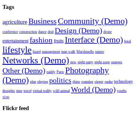
Tags
Community (Demo)
Business
agriculture
Design (Demo)
conference
construction
dance
deal
drone
Interface (Demo)
fashion
entertainment
fruits
legal
lifestyle
lizard
management
map walk
Marshmello
nature
Networks (Demo)
new
night party
night song
oranges
Photography
Other (Demo)
paddy
Paris
(Demo)
politics
technology
plan
playing
rhino
roaming
singer
snake
World (Demo)
thoughts
time
travel
virtual reality
wild animal
youths
τένις
Flickr feed