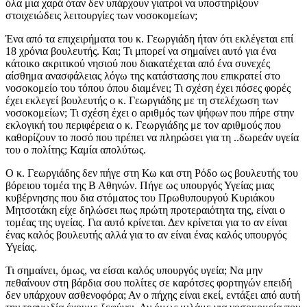
όλα μια χαρά όταν δεν υπάρχουν γιατροί να υποστηρίξουν
στοιχειώδεις λειτουργίες των νοσοκομείων;
Ένα από τα επιχειρήματα του κ. Γεωργιάδη ήταν ότι εκλέγεται επί
18 χρόνια βουλευτής. Και; Τι μπορεί να σημαίνει αυτό για ένα
κάτοικο ακριτικού νησιού που διακατέχεται από ένα συνεχές
αίσθημα ανασφάλειας λόγω της κατάστασης που επικρατεί στο
νοσοκομείο του τόπου όπου διαμένει; Τι σχέση έχει πόσες φορές
έχει εκλεγεί βουλευτής ο κ. Γεωργιάδης με τη στελέχωση των
νοσοκομείων; Τι σχέση έχει ο αριθμός των ψήφων που πήρε στην
εκλογική του περιφέρεια ο κ. Γεωργιάδης με τον αριθμούς που
καθορίζουν το ποσό που πρέπει να πληρώσει για τη ..δωρεάν υγεία
του ο πολίτης; Καμία απολύτως.
Ο κ. Γεωργιάδης δεν πήγε στη Κω και στη Ρόδο ως βουλευτής του
βόρειου τομέα της Β Αθηνών. Πήγε ως υπουργός Υγείας μιας
κυβέρνησης που δια στόματος του Πρωθυπουργού Κυριάκου
Μητσοτάκη είχε δηλώσει πως πρώτη προτεραιότητα της, είναι ο
τομέας της υγείας. Για αυτό κρίνεται. Δεν κρίνεται για το αν είναι
ένας καλός βουλευτής αλλά για το αν είναι ένας καλός υπουργός
Υγείας.
Τι σημαίνει, όμως, να είσαι καλός υπουργός υγεία; Να μην
πεθαίνουν στη βάρδια σου πολίτες σε καρότσες φορτηγών επειδή
δεν υπάρχουν ασθενοφόρα; Αν ο πήχης είναι εκεί, εντάξει από αυτή