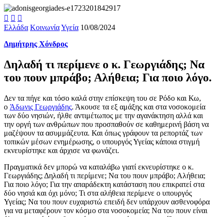



Ελλάδα
Κοινωνία
Υγεία
10/08/2024
Δημήτρης Χόνδρος
Δηλαδή τι περίμενε ο κ. Γεωργιάδης; Να
του πουν μπράβο; Αλήθεια; Για ποιο λόγο.
Δεν τα πήγε και τόσο καλά στην επίσκεψη του σε Ρόδο και Κω,
ο
Άδωνις Γεωργιάδης
. Άκουσε τα εξ αμάξης και στα νοσοκομεία
των δύο νησιών, ήλθε αντιμέτωπος με την αγανάκτηση αλλά και
την οργή των ανθρώπων που προσπαθούν σε καθημερινή βάση να
μαζέψουν τα ασυμμάζευτα. Και όπως γράφουν τα ρεπορτάζ των
τοπικών μέσων ενημέρωσης, ο υπουργός Υγείας κάποια στιγμή
εκνευρίστηκε και άρχισε να φωνάζει.
Πραγματικά δεν μπορώ να καταλάβω γιατί εκνευρίστηκε ο κ.
Γεωργιάδης; Δηλαδή τι περίμενε; Να του πουν μπράβο; Αλήθεια;
Για ποιο λόγο; Για την απαράδεκτη κατάσταση που επικρατεί στα
δύο νησιά και όχι μόνο; Τι στα αλήθεια περίμενε ο υπουργός
Υγείας; Να του πουν ευχαριστώ επειδή δεν υπάρχουν ασθενοφόρα
για να μεταφέρουν τον κόσμο στα νοσοκομεία; Να του πουν είναι