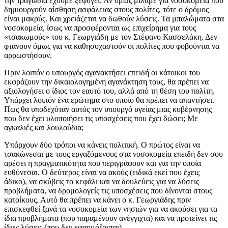
την τραγωδία έχουμε ξεφύγει. Αν όμως μιλάμε για νοσοκομεία που
δημιουργούν αίσθηση ασφάλειας στους πολίτες, τότε ο δρόμος
είναι μακρύς. Και χρειάζεται να δωθούν λύσεις. Τα μπαλώματα στα
νοσοκομεία, ίσως να προσφέρονται ως επιχείρημα για τους
«τσακωμούς» του κ. Γεωργιάδη με τον Στέφανο Κασσελάκη. Δεν
φτάνουν όμως για να καθησυχαστούν οι πολίτες που φοβούνται να
αρρωστήσουν.
Πριν λοιπόν ο υπουργός αγανακτήσει επειδή οι κάτοικοι του
εκφράζουν την δικαιολογημένη αγανάκτηση τους, θα πρέπει να
αξιολογήσει ο ίδιος τον εαυτό του, αλλά από τη θέση του πολίτη.
Υπάρχει λοιπόν ένα ερώτημα στο οποίο θα πρέπει να απαντήσει.
Πως θα υποδεχόταν αυτός τον υπουργό υγείας μιας κυβέρνησης
που δεν έχει υλοποιήσει τις υποσχέσεις που έχει δώσει; Με
αγκαλιές και λουλούδια;
Υπάρχουν δύο τρόποι να κάνεις πολιτική. Ο πρώτος είναι να
τσακώνεσαι με τους εργαζόμενους στα νοσοκομεία επειδή δεν σου
αρέσει η πραγματικότητα που περιγράφουν και για την οποία
ευθύνεσαι. Ο δεύτερος είναι να ακούς (ειδικά εκεί που έχεις
άδικο), να σκύβεις το κεφάλι και να δουλεύεις για να λύσεις
προβλήματα, να δρομολογείς τις υποσχέσεις που δίνονται στους
κατοίκους. Αυτό θα πρέπει να κάνει ο κ. Γεωργιάδης πριν
επισκεφθεί ξανά τα νοσοκομεία των νησιών για να ακούσει για τα
ίδια προβλήματα (που παραμένουν ανέγγιχτα) και να προτείνει τις
ίδιες λύσεις (που δεν εφαρμόζονται).