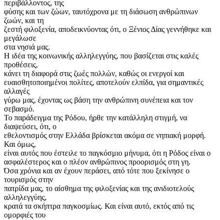
περιβάλλοντος, της
φύσης και των ζώων, ταυτόχρονα με τη διάσωση ανθρώπινων
ζωών, και τη
ζεστή φιλοξενία, αποδεικνύοντας ότι, ο Ξένιος Δίας γεννήθηκε και
μεγάλωσε
στα νησιά μας.
Η ιδέα της κοινωνικής αλληλεγγύης, που βασίζεται στις καλές
προθέσεις,
κάνει τη διαφορά στις ζωές πολλών, καθώς οι ενεργοί και
ευαισθητοποιημένοι πολίτες, αποτελούν ελπίδα, για σημαντικές
αλλαγές
γύρω μας, έχοντας ως βάση την ανθρώπινη συνέπεια και τον
σεβασμό.
Το παράδειγμα της Ρόδου, ήρθε την κατάλληλη στιγμή, να
διαψεύσει, ότι, ο
εθελοντισμός στην Ελλάδα βρίσκεται ακόμα σε νηπιακή μορφή.
Και όμως,
είναι αυτός που έστειλε το παγκόσμιο μήνυμα, ότι η Ρόδος είναι ο
ασφαλέστερος και ο πλέον ανθρώπινος προορισμός στη γη.
Όσα χρόνια και αν έχουν περάσει, από τότε που ξεκίνησε ο
τουρισμός στην
πατρίδα μας, το αίσθημα της φιλοξενίας και της ανιδιοτελούς
αλληλεγγύης,
κρατά τα σκήπτρα παγκοσμίως. Και είναι αυτό, εκτός από τις
ομορφιές του