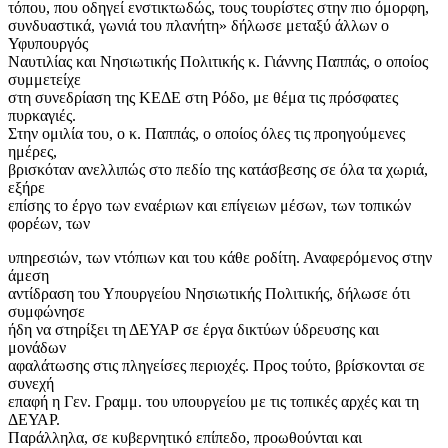
τόπου, που οδηγεί ενστικτωδώς, τους τουρίστες στην πιο όμορφη,
συνδυαστικά, γωνιά του πλανήτη» δήλωσε μεταξύ άλλων ο
Υφυπουργός
Ναυτιλίας και Νησιωτικής Πολιτικής κ. Γιάννης Παππάς, ο οποίος
συμμετείχε
στη συνεδρίαση της ΚΕΔΕ στη Ρόδο, με θέμα τις πρόσφατες
πυρκαγιές.
Στην ομιλία του, ο κ. Παππάς, ο οποίος όλες τις προηγούμενες
ημέρες,
βρισκόταν ανελλιπώς στο πεδίο της κατάσβεσης σε όλα τα χωριά,
εξήρε
επίσης το έργο των εναέριων και επίγειων μέσων, των τοπικών
φορέων, των
υπηρεσιών, των ντόπιων και του κάθε ροδίτη. Αναφερόμενος στην
άμεση
αντίδραση του Υπουργείου Νησιωτικής Πολιτικής, δήλωσε ότι
συμφώνησε
ήδη να στηρίξει τη ΔΕΥΑΡ σε έργα δικτύων ύδρευσης και
μονάδων
αφαλάτωσης στις πληγείσες περιοχές. Προς τούτο, βρίσκονται σε
συνεχή
επαφή η Γεν. Γραμμ. του υπουργείου με τις τοπικές αρχές και τη
ΔΕΥΑΡ.
Παράλληλα, σε κυβερνητικό επίπεδο, προωθούνται και