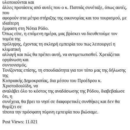
υλοποιούνται και
άλλες προτάσεις από αυτές που ο κ. Παππάς συνέταξε, όπως αυτές,
που
αφορούν στα μέτρα στήριξης της οικονομίας και του τουρισμού, με
ιδιαίτερη
έμφαση στη Νότια Ρόδο.
Όπως είπε, η επόμενη ημέρα, μας βρίσκει να διευθετούμε τον
τομέα της
πρόληψης, έχοντας τη σκληρή εμπειρία του πως λειτουργεί η
κλιματική
αλλαγή και πώς θα πρέπει αυτή, να αντιμετωπισθεί. Χρειάζεται
οργάνωση και
συντονισμός.
Τονίζοντας επίσης, τη σπουδαιότητα για τον τόπο μας της δήλωσης
της
Κυπριακής Δημοκρατίας, δια μέσου του Προέδρου κ.
Χριστοδουλίδη, να
αναλάβει όλο το κόστος της αναδάσωσης της Ρόδου, διαβεβαίωσε
ότι, η
συνέχεια, θα βρει το νησί σε διαφορετικές συνθήκες και δεν θα
θυμίζει σε
τίποτα την πρόσφατη πύρινη εμπειρία που βιώσαμε.
Post Views:
11.021