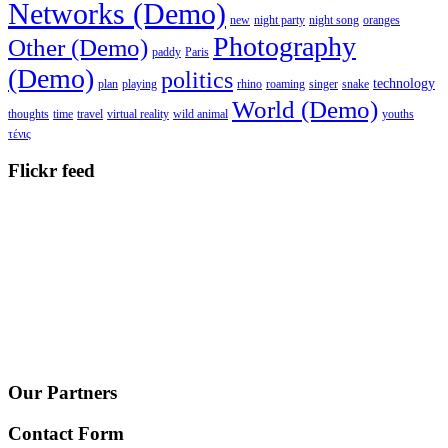
Networks (Demo)
new
night party
night song
oranges
Photography
Other (Demo)
paddy
Paris
(Demo)
politics
technology
plan
playing
rhino
roaming
singer
snake
World (Demo)
thoughts
time
travel
virtual reality
wild animal
youths
τένις
Flickr feed
Our Partners
Contact Form