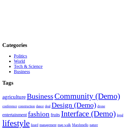
Categories
Politics
World
Tech & Science
Business
Tags
Community (Demo)
Business
agriculture
Design (Demo)
conference
construction
dance
deal
drone
Interface (Demo)
fashion
entertainment
fruits
legal
lifestyle
lizard
management
map walk
Marshmello
nature