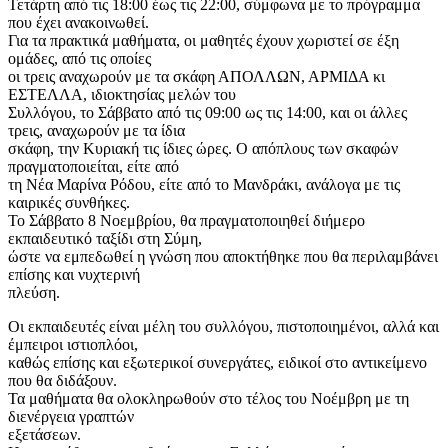
Τετάρτη από τις 18:00 έως τις 22:00, σύμφωνα με το πρόγραμμα
που έχει ανακοινωθεί.
Για τα πρακτικά μαθήματα, οι μαθητές έχουν χωριστεί σε έξη
ομάδες, από τις οποίες
οι τρεις αναχωρούν με τα σκάφη ΑΠΟΛΛΩΝ, ΑΡΜΙΔΑ κι
ΕΣΤΕΛΛΑ, ιδιοκτησίας μελών του
Συλλόγου, το Σάββατο από τις 09:00 ως τις 14:00, και οι άλλες
τρεις, αναχωρούν με τα ίδια
σκάφη, την Κυριακή τις ίδιες ώρες. Ο απόπλους των σκαφών
πραγματοποιείται, είτε από
τη Νέα Μαρίνα Ρόδου, είτε από το Μανδράκι, ανάλογα με τις
καιρικές συνθήκες.
Το Σάββατο 8 Νοεμβρίου, θα πραγματοποιηθεί διήμερο
εκπαιδευτικό ταξίδι στη Σύμη,
ώστε να εμπεδωθεί η γνώση που αποκτήθηκε που θα περιλαμβάνει
επίσης και νυχτερινή
πλεύση.
Οι εκπαιδευτές είναι μέλη του συλλόγου, πιστοποιημένοι, αλλά και
έμπειροι ιστιοπλόοι,
καθώς επίσης και εξωτερικοί συνεργάτες, ειδικοί στο αντικείμενο
που θα διδάξουν.
Τα μαθήματα θα ολοκληρωθούν στο τέλος του Νοέμβρη με τη
διενέργεια γραπτών
εξετάσεων.