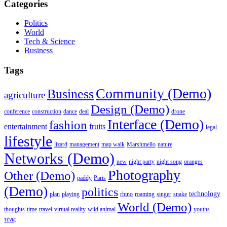
Categories
Politics
World
Tech & Science
Business
Tags
Community (Demo)
Business
agriculture
Design (Demo)
conference
construction
dance
deal
drone
Interface (Demo)
fashion
entertainment
fruits
legal
lifestyle
lizard
management
map walk
Marshmello
nature
Networks (Demo)
new
night party
night song
oranges
Photography
Other (Demo)
paddy
Paris
(Demo)
politics
technology
plan
playing
rhino
roaming
singer
snake
World (Demo)
thoughts
time
travel
virtual reality
wild animal
youths
τένις