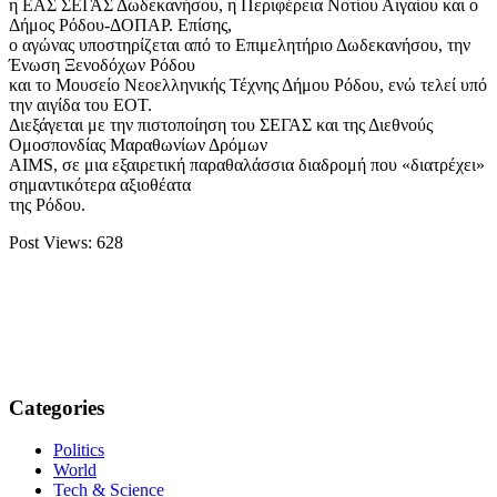
η ΕΑΣ ΣΕΓΑΣ Δωδεκανήσου, η Περιφέρεια Νοτίου Αιγαίου και ο
Δήμος Ρόδου-ΔΟΠΑΡ. Επίσης,
ο αγώνας υποστηρίζεται από το Επιμελητήριο Δωδεκανήσου, την
Ένωση Ξενοδόχων Ρόδου
και το Μουσείο Νεοελληνικής Τέχνης Δήμου Ρόδου, ενώ τελεί υπό
την αιγίδα του ΕΟΤ.
Διεξάγεται με την πιστοποίηση του ΣΕΓΑΣ και της Διεθνούς
Ομοσπονδίας Μαραθωνίων Δρόμων
AIMS, σε μια εξαιρετική παραθαλάσσια διαδρομή που «διατρέχει»
σημαντικότερα αξιοθέατα
της Ρόδου.
Post Views:
628
Categories
Politics
World
Tech & Science