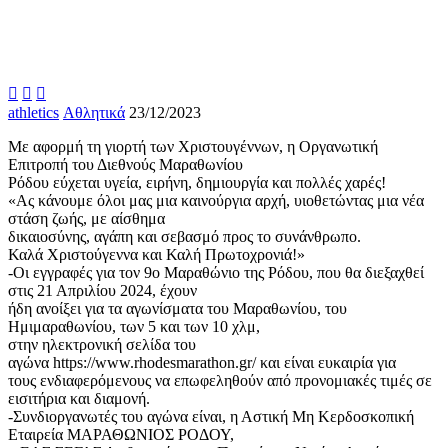



athletics
Αθλητικά
23/12/2023
Με αφορμή τη γιορτή των Χριστουγέννων, η Οργανωτική
Επιτροπή του Διεθνούς Μαραθωνίου
Ρόδου εύχεται υγεία, ειρήνη, δημιουργία και πολλές χαρές!
«Ας κάνουμε όλοι μας μια καινούργια αρχή, υιοθετώντας μια νέα
στάση ζωής, με αίσθημα
δικαιοσύνης, αγάπη και σεβασμό προς το συνάνθρωπο.
Καλά Χριστούγεννα και Καλή Πρωτοχρονιά!»
-Οι εγγραφές για τον 9ο Μαραθώνιο της Ρόδου, που θα διεξαχθεί
στις 21 Απριλίου 2024, έχουν
ήδη ανοίξει για τα αγωνίσματα του Μαραθωνίου, του
Ημιμαραθωνίου, των 5 και των 10 χλμ,
στην ηλεκτρονική σελίδα του
αγώνα https://www.rhodesmarathon.gr/ και είναι ευκαιρία για
τους ενδιαφερόμενους να επωφεληθούν από προνομιακές τιμές σε
εισιτήρια και διαμονή.
-Συνδιοργανωτές του αγώνα είναι, η Αστική Μη Κερδοσκοπική
Εταιρεία ΜΑΡΑΘΩΝΙΟΣ ΡΟΔΟΥ,