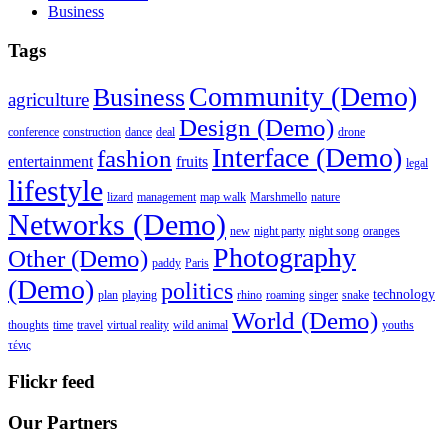
Business
Tags
Community (Demo)
Business
agriculture
Design (Demo)
conference
construction
dance
deal
drone
Interface (Demo)
fashion
entertainment
fruits
legal
lifestyle
lizard
management
map walk
Marshmello
nature
Networks (Demo)
new
night party
night song
oranges
Photography
Other (Demo)
paddy
Paris
(Demo)
politics
technology
plan
playing
rhino
roaming
singer
snake
World (Demo)
thoughts
time
travel
virtual reality
wild animal
youths
τένις
Flickr feed
Our Partners