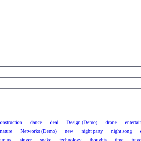
onstruction
dance
deal
Design (Demo)
drone
enterta
nature
Networks (Demo)
new
night party
night song
aming
singer
snake
technology
thoughts
time
trave