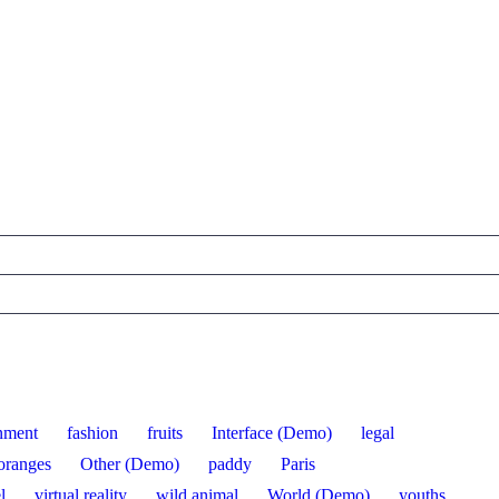
inment
fashion
fruits
Interface (Demo)
legal
oranges
Other (Demo)
paddy
Paris
l
virtual reality
wild animal
World (Demo)
youths