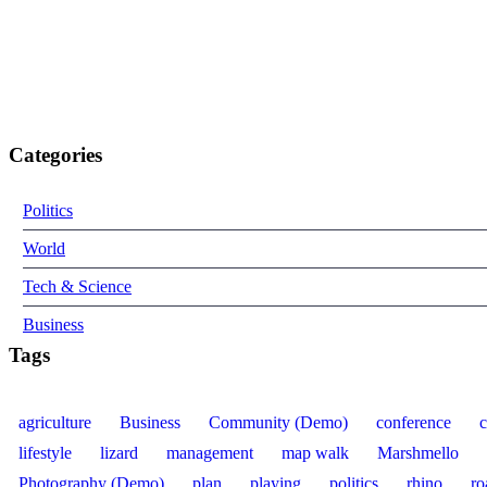
Categories
Politics
World
Tech & Science
Business
Tags
agriculture
Business
Community (Demo)
conference
c
lifestyle
lizard
management
map walk
Marshmello
Photography (Demo)
plan
playing
politics
rhino
ro