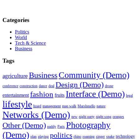
Categories
Politics
World
Tech & Science
Business
Tags
Community (Demo)
Business
agriculture
Design (Demo)
conference
construction
dance
deal
drone
Interface (Demo)
fashion
entertainment
fruits
legal
lifestyle
lizard
management
map walk
Marshmello
nature
Networks (Demo)
new
night party
night song
oranges
Photography
Other (Demo)
paddy
Paris
(Demo)
politics
technology
plan
playing
rhino
roaming
singer
snake