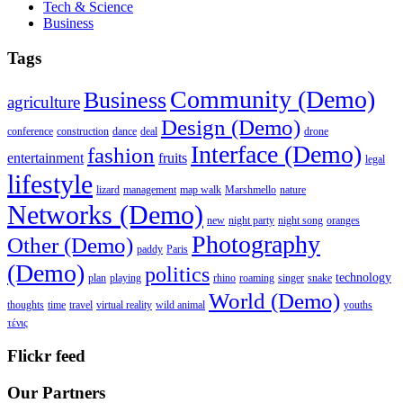
Tech & Science
Business
Tags
Community (Demo)
Business
agriculture
Design (Demo)
conference
construction
dance
deal
drone
Interface (Demo)
fashion
entertainment
fruits
legal
lifestyle
lizard
management
map walk
Marshmello
nature
Networks (Demo)
new
night party
night song
oranges
Photography
Other (Demo)
paddy
Paris
(Demo)
politics
technology
plan
playing
rhino
roaming
singer
snake
World (Demo)
thoughts
time
travel
virtual reality
wild animal
youths
τένις
Flickr feed
Our Partners