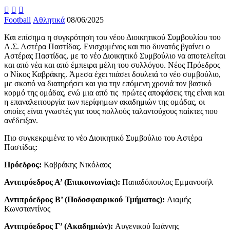



Football
Αθλητικά
08/06/2025
Και επίσημα η συγκρότηση του νέου Διοικητικού Συμβουλίου του
Α.Σ. Αστέρα Παστίδας. Ενισχυμένος και πιο δυνατός βγαίνει ο
Αστέρας Παστίδας, με το νέο Διοικητικό Συμβούλιο να αποτελείται
και από νέα και από έμπειρα μέλη του συλλόγου. Νέος Πρόεδρος
ο Νίκος Καβράκης. Άμεσα έχει πιάσει δουλειά το νέο συμβούλιο,
με σκοπό να διατηρήσει και για την επόμενη χρονιά τον βασικό
κορμό της ομάδας, ενώ μια από τις πρώτες αποφάσεις της είναι και
η επαναλειτουργία των περίφημων ακαδημιών της ομάδας, οι
οποίες είναι γνωστές για τους πολλούς ταλαντούχους παίκτες που
ανέδειξαν.
Πιο συγκεκριμένα το νέο Διοικητικό Συμβούλιο του Αστέρα
Παστίδας:
Πρόεδρος:
Καβράκης Νικόλαος
Αντιπρόεδρος Α’ (Επικοινωνίας):
Παπαδόπουλος Εμμανουήλ
Αντιπρόεδρος Β’ (Ποδοσφαιρικού Τμήματος):
Λιαμής
Κωνσταντίνος
Αντιπρόεδρος Γ’ (Ακαδημιών):
Αυγενικού Ιωάννης