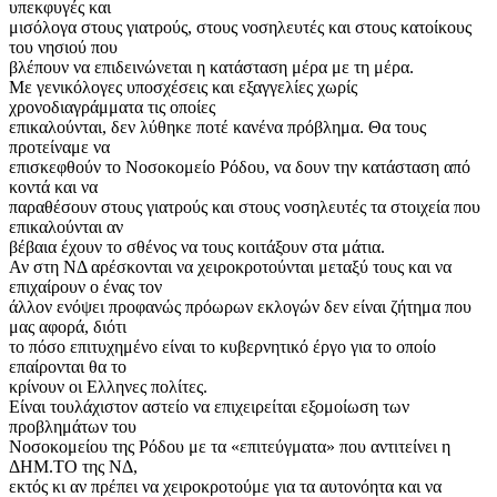
υπεκφυγές και
μισόλογα στους γιατρούς, στους νοσηλευτές και στους κατοίκους
του νησιού που
βλέπουν να επιδεινώνεται η κατάσταση μέρα με τη μέρα.
Με γενικόλογες υποσχέσεις και εξαγγελίες χωρίς
χρονοδιαγράμματα τις οποίες
επικαλούνται, δεν λύθηκε ποτέ κανένα πρόβλημα. Θα τους
προτείναμε να
επισκεφθούν το Νοσοκομείο Ρόδου, να δουν την κατάσταση από
κοντά και να
παραθέσουν στους γιατρούς και στους νοσηλευτές τα στοιχεία που
επικαλούνται αν
βέβαια έχουν το σθένος να τους κοιτάξουν στα μάτια.
Αν στη ΝΔ αρέσκονται να χειροκροτούνται μεταξύ τους και να
επιχαίρουν ο ένας τον
άλλον ενόψει προφανώς πρόωρων εκλογών δεν είναι ζήτημα που
μας αφορά, διότι
το πόσο επιτυχημένο είναι το κυβερνητικό έργο για το οποίο
επαίρονται θα το
κρίνουν οι Ελληνες πολίτες.
Είναι τουλάχιστον αστείο να επιχειρείται εξομοίωση των
προβλημάτων του
Νοσοκομείου της Ρόδου με τα «επιτεύγματα» που αντιτείνει η
ΔΗΜ.ΤΟ της ΝΔ,
εκτός κι αν πρέπει να χειροκροτούμε για τα αυτονόητα και να