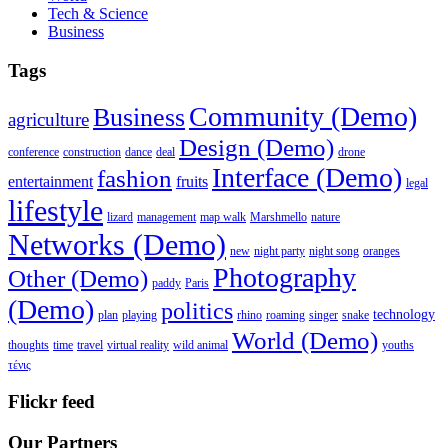
Tech & Science
Business
Tags
Community (Demo)
Business
agriculture
Design (Demo)
conference
construction
dance
deal
drone
Interface (Demo)
fashion
entertainment
fruits
legal
lifestyle
lizard
management
map walk
Marshmello
nature
Networks (Demo)
new
night party
night song
oranges
Photography
Other (Demo)
paddy
Paris
(Demo)
politics
technology
plan
playing
rhino
roaming
singer
snake
World (Demo)
thoughts
time
travel
virtual reality
wild animal
youths
τένις
Flickr feed
Our Partners