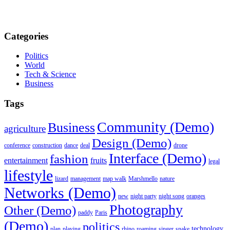
Categories
Politics
World
Tech & Science
Business
Tags
Community (Demo)
Business
agriculture
Design (Demo)
conference
construction
dance
deal
drone
Interface (Demo)
fashion
entertainment
fruits
legal
lifestyle
lizard
management
map walk
Marshmello
nature
Networks (Demo)
new
night party
night song
oranges
Photography
Other (Demo)
paddy
Paris
(Demo)
politics
technology
plan
playing
rhino
roaming
singer
snake