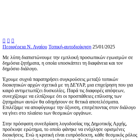



Περιφέρεια Ν. Αγαίου
Τοπική-αυτοδιοίκηση
25/01/2025
Με λύπη διαπιστώνουμε την εμπλοκή προσωπικών εγωισμών σε
δημόσια ζητήματα, η οποία υποσκάπτει τη διαφάνεια και τον
δημόσιο διάλογο.
Έχουμε συχνά παρατηρήσει συγκρούσεις μεταξύ τοπικών
διοικητικών αρχών σχετικά με τη ΔΕΥΑΡ, μια επιχείρηση που για
καιρό αντιμετωπίζει δυσκολίες. Παρά τις διαφορές απόψεων,
συνεχίζουμε να ελπίζουμε ότι οι προσπάθειες επίλυσης των
ζητημάτων αυτών θα οδηγήσουν σε θετικά αποτελέσματα.
Επιλέξαμε να αποφύγουμε την όξυνση, επιτρέποντας στον διάλογο
να γίνει στο πλαίσιο των θεσμικών οργάνων.
Στην πρόσφατη συνεδρίαση λογοδοσίας της Δημοτικής Αρχής,
προέκυψε ερώτημα, το οποίο φάνηκε να ενόχλησε ορισμένες
διοικήσεις. Ενώ η κριτική είναι ευπρόσδεκτη, κάθε θεσμικός ρόλος