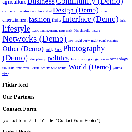
Community (Demo)
Business
agriculture
Design (Demo)
conference
construction
dance
deal
drone
Interface (Demo)
fashion
entertainment
fruits
legal
lifestyle
lizard
management
map walk
Marshmello
nature
Networks (Demo)
new
night party
night song
oranges
Photography
Other (Demo)
paddy
Paris
(Demo)
politics
technology
plan
playing
rhino
roaming
singer
snake
World (Demo)
thoughts
time
travel
virtual reality
wild animal
youths
τένις
Flickr feed
Our Partners
Contact Form
[contact-form-7 id=”5″ title=”Contact Form Footer”]
Latest Posts