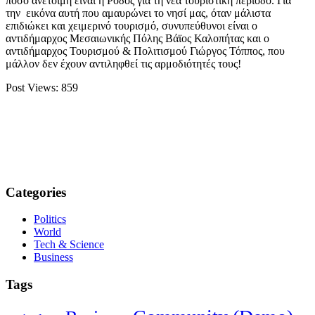
πόσο ανέτοιμη είναι η Ρόδος για τη νέα τουριστική περίοδο. Για
την εικόνα αυτή που αμαυρώνει το νησί μας, όταν μάλιστα
επιδιώκει και χειμερινό τουρισμό, συνυπεύθυνοι είναι ο
αντιδήμαρχος Μεσαιωνικής Πόλης Βάϊος Καλοπήτας και ο
αντιδήμαρχος Τουρισμού & Πολιτισμού Γιώργος Τόππος, που
μάλλον δεν έχουν αντιληφθεί τις αρμοδιότητές τους!
Post Views:
859
Categories
Politics
World
Tech & Science
Business
Tags