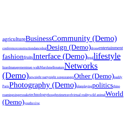
Community (Demo)
Business
agriculture
Design (Demo)
entertainment
conference
construction
dance
deal
drone
lifestyle
Interface (Demo)
fashion
fruits
legal
Networks
lizard
management
map walk
Marshmello
nature
(Demo)
Other (Demo)
new
night party
night song
oranges
paddy
Photography (Demo)
politics
Paris
plan
playing
rhino
World
technology
roaming
singer
snake
thoughts
time
travel
virtual reality
wild animal
(Demo)
youths
τένις