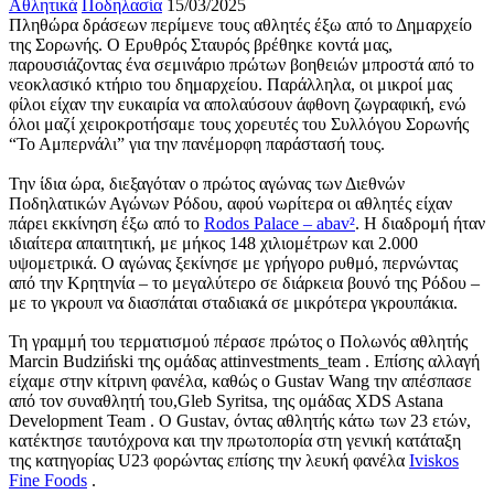
Αθλητικά
Ποδηλασία
15/03/2025
Πληθώρα δράσεων περίμενε τους αθλητές έξω από το Δημαρχείο
της Σορωνής. Ο Ερυθρός Σταυρός βρέθηκε κοντά μας,
παρουσιάζοντας ένα σεμινάριο πρώτων βοηθειών
μπροστά από το
νεοκλασικό κτήριο του δημαρχείου. Παράλληλα, οι μικροί μας
φίλοι είχαν την ευκαιρία να απολαύσουν άφθονη ζωγραφική, ενώ
όλοι μαζί χειροκροτήσαμε τους χορευτές του Συλλόγου Σορωνής
“Το Αμπερνάλι” για την πανέμορφη παράστασή τους.
Την ίδια ώρα, διεξαγόταν ο πρώτος αγώνας των Διεθνών
Ποδηλατικών Αγώνων Ρόδου, αφού νωρίτερα οι αθλητές είχαν
πάρει εκκίνηση έξω από το
Rodos Palace – abav²
. Η διαδρομή ήταν
ιδιαίτερα απαιτητική, με μήκος 148 χιλιομέτρων και 2.000
υψομετρικά. Ο αγώνας ξεκίνησε με γρήγορο ρυθμό, περνώντας
από την Κρητηνία – το μεγαλύτερο σε διάρκεια βουνό της Ρόδου –
με το γκρουπ να διασπάται σταδιακά σε μικρότερα γκρουπάκια.
Τη γραμμή του τερματισμού πέρασε πρώτος ο Πολωνός αθλητής
Marcin Budziński της ομάδας attinvestments_team . Επίσης αλλαγή
είχαμε στην κίτρινη φανέλα, καθώς ο Gustav Wang την απέσπασε
από τον συναθλητή του,Gleb Syritsa, της ομάδας XDS Astana
Development Team . Ο Gustav, όντας αθλητής κάτω των 23 ετών,
κατέκτησε ταυτόχρονα και την πρωτοπορία στη γενική κατάταξη
της κατηγορίας U23 φορώντας επίσης την λευκή φανέλα
Iviskos
Fine Foods
.