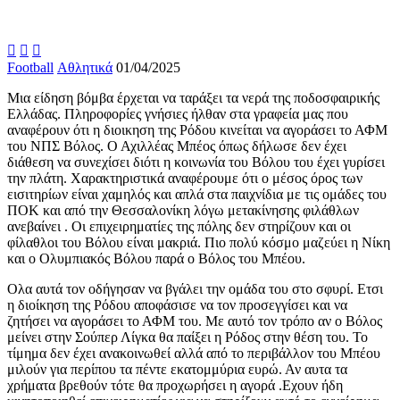



Football
Αθλητικά
01/04/2025
Μια είδηση βόμβα έρχεται να ταράξει τα νερά της ποδοσφαιρικής
Ελλάδας. Πληροφορίες γνήσιες ήλθαν στα γραφεία μας που
αναφέρουν ότι η διοικηση της Ρόδου κινείται να αγοράσει το ΑΦΜ
του ΝΠΣ Βόλος. Ο Αχιλλέας Μπέος όπως δήλωσε δεν έχει
διάθεση να συνεχίσει διότι η κοινωνία του Βόλου του έχει γυρίσει
την πλάτη. Χαρακτηριστικά αναφέρουμε ότι ο μέσος όρος των
εισιτηρίων είναι χαμηλός και απλά στα παιχνίδια με τις ομάδες του
ΠΟΚ και από την Θεσσαλονίκη λόγω μετακίνησης φιλάθλων
ανεβαίνει . Οι επιχειρηματίες της πόλης δεν στηρίζουν και οι
φίλαθλοι του Βόλου είναι μακριά. Πιο πολύ κόσμο μαζεύει η Νίκη
και ο Ολυμπιακός Βόλου παρά ο Βόλος του Μπέου.
Ολα αυτά τον οδήγησαν να βγάλει την ομάδα του στο σφυρί. Ετσι
η διοίκηση της Ρόδου αποφάσισε να τον προσεγγίσει και να
ζητήσει να αγοράσει το ΑΦΜ του. Με αυτό τον τρόπο αν ο Βόλος
μείνει στην Σούπερ Λίγκα θα παίξει η Ρόδος στην θέση του. Το
τίμημα δεν έχει ανακοινωθεί αλλά από το περιβάλλον του Μπέου
μιλούν για περίπου τα πέντε εκατομμύρια ευρώ. Αν αυτα τα
χρήματα βρεθούν τότε θα προχωρήσει η αγορά .Εχουν ήδη