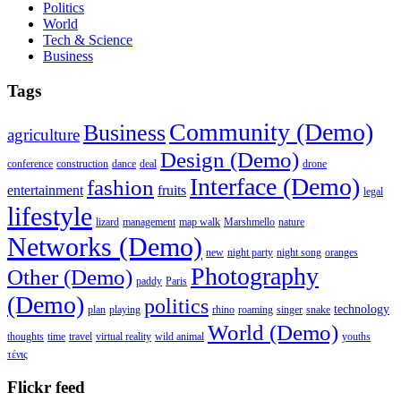
Politics
World
Tech & Science
Business
Tags
Community (Demo)
Business
agriculture
Design (Demo)
conference
construction
dance
deal
drone
Interface (Demo)
fashion
entertainment
fruits
legal
lifestyle
lizard
management
map walk
Marshmello
nature
Networks (Demo)
new
night party
night song
oranges
Photography
Other (Demo)
paddy
Paris
(Demo)
politics
technology
plan
playing
rhino
roaming
singer
snake
World (Demo)
thoughts
time
travel
virtual reality
wild animal
youths
τένις
Flickr feed