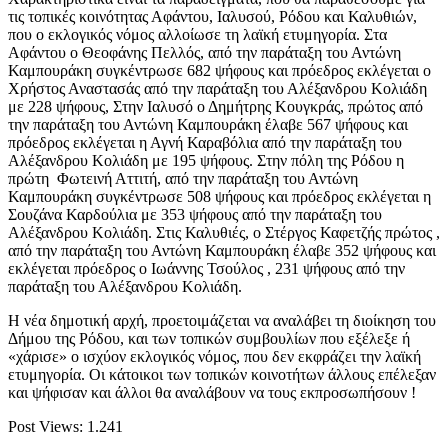
τις τοπικές κοινότητας Αφάντου, Ιαλυσού, Ρόδου και Καλυθιών,
που ο εκλογικός νόμος αλλοίωσε τη λαϊκή ετυμηγορία. Στα
Αφάντου ο Θεοφάνης Πελλός, από την παράταξη του Αντώνη
Καμπουράκη συγκέντρωσε 682 ψήφους και πρόεδρος εκλέγεται ο
Χρήστος Αναστασάς από την παράταξη του Αλέξανδρου Κολιάδη
με 228 ψήφους, Στην Ιαλυσό ο Δημήτρης Κουγκράς, πρώτος από
την παράταξη του Αντώνη Καμπουράκη έλαβε 567 ψήφους και
πρόεδρος εκλέγεται η Αγνή Καραβόλια από την παράταξη του
Αλέξανδρου Κολιάδη με 195 ψήφους. Στην πόλη της Ρόδου η
πρώτη Φωτεινή Αττιτή, από την παράταξη του Αντώνη
Καμπουράκη συγκέντρωσε 508 ψήφους και πρόεδρος εκλέγεται η
Σουζάνα Καρδούλια με 353 ψήφους από την παράταξη του
Αλέξανδρου Κολιάδη. Στις Καλυθιές, ο Στέργος Καφετζής πρώτος ,
από την παράταξη του Αντώνη Καμπουράκη έλαβε 352 ψήφους και
εκλέγεται πρόεδρος ο Ιωάννης Τσούλος , 231 ψήφους από την
παράταξη του Αλέξανδρου Κολιάδη.
Η νέα δημοτική αρχή, προετοιμάζεται να αναλάβει τη διοίκηση του
Δήμου της Ρόδου, και των τοπικών συμβουλίων που εξέλεξε ή
«χάρισε» ο ισχύον εκλογικός νόμος, που δεν εκφράζει την λαϊκή
ετυμηγορία. Οι κάτοικοι των τοπικών κοινοτήτων άλλους επέλεξαν
και ψήφισαν και άλλοι θα αναλάβουν να τους εκπροσωπήσουν !
Post Views:
1.241