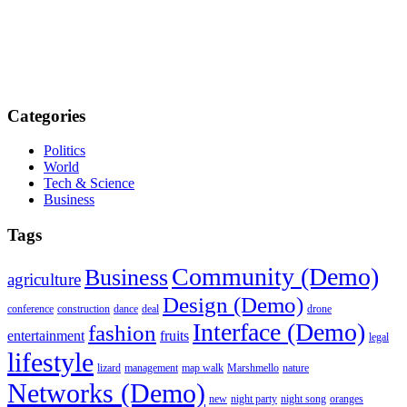
Categories
Politics
World
Tech & Science
Business
Tags
Community (Demo)
Business
agriculture
Design (Demo)
conference
construction
dance
deal
drone
Interface (Demo)
fashion
entertainment
fruits
legal
lifestyle
lizard
management
map walk
Marshmello
nature
Networks (Demo)
new
night party
night song
oranges