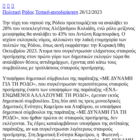



Πολιτική
Ρόδος
Τοπική-αυτοδιοίκηση
26/12/2023
Την τύχη του νησιού της Ρόδου προετοιμάζεται να αναλάβει το
28% του νεοεκλεγέντος Αλέξανδρου Κολιάδη, ενώ ρόλο μείζονος
μειοψηφίας θα αναλάβει το 43% του Αντώνη Καμπουράκη. Ο
ισχύον εκλογικός νόμος, αλλοιώνει την λαϊκή ετυμηγορία των
πολιτών της Ρόδου, όπως αυτή εκφράστηκε την Κυριακή 08η
Οκτωβρίου 2023. Άτομα που συγκέντρωσαν ελάχιστους σταυρούς
προτίμησης στον πρώτο γύρο των δημοτικών εκλογών τώρα θα
αναλάβουν θέσεις αντιδημάρχων, έχοντας από κάτω τους
συμβούλους με τριπλάσιους σταυρούς προτίμησης.
Υποψήφιοι δημοτικοί σύμβουλοι της παράταξης «ΜΕ ΔΥΝΑΜΗ
ΓΙΑ ΤΗ ΡΟΔΟ», που συγκέντρωσαν περισσότερους σταυρούς
προτίμησης έναντι των υποψηφίων της παράταξης «ΕΝΑ-
ΕΝΩΜΕΝΟΙ ΑΛΛΑΖΟΥΜΕ ΤΗ ΡΟΔΟ», έμειναν εκτός
δημοτικού συμβουλίου. Στις δύο από τις τρεις μονοεδρικές
Δημοτικές Ενότητες Καμείρου και Αταβύρου, οι υποψήφιοι
δημοτικοί σύμβουλοι της παράταξης «ΜΕ ΔΥΝΑΜΗ ΓΙΑ ΤΗ
ΡΟΔΟ», που ήρθαν πρώτοι σε σταυρούς προτίμησης, δεν
εκλέγονται. Τις έδρες καταλαμβάνουν υποψήφιοι της αντίπαλης
παράταξης, αν και συγκέντρωσαν λιγότερους σταυρούς
προτίμησης. Στη Δημοτική Ενότητα Καμείρου, η Φωτεινή –