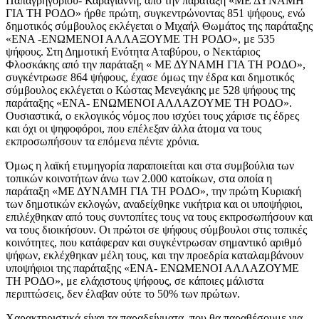
Παπαγρηγορίου- Καραγιάννη, από την παράταξη «ΜΕ ΔΥΝΑΜΗ
ΓΙΑ ΤΗ ΡΟΔΟ» ήρθε πρώτη, συγκεντρώνοντας 851 ψήφους, ενώ
δημοτικός σύμβουλος εκλέγεται ο Μιχαήλ Θωμάτος της παράταξης
«ΕΝΑ -ΕΝΩΜΕΝΟΙ ΑΛΛΑΞΟΥΜΕ ΤΗ ΡΟΔΟ», με 535
ψήφους. Στη Δημοτική Ενότητα Αταβύρου, ο Νεκτάριος
Φλοσκάκης από την παράταξη « ΜΕ ΔΥΝΑΜΗ ΓΙΑ ΤΗ ΡΟΔΟ»,
συγκέντρωσε 864 ψήφους, έχασε όμως την έδρα και δημοτικός
σύμβουλος εκλέγεται ο Κώστας Μενεγάκης με 528 ψήφους της
παράταξης «ΕΝΑ- ΕΝΩΜΕΝΟΙ ΑΛΛΑΖΟΥΜΕ ΤΗ ΡΟΔΟ».
Ουσιαστικά, ο εκλογικός νόμος που ισχύει τους χάρισε τις έδρες
και όχι οι ψηφοφόροι, που επέλεξαν άλλα άτομα να τους
εκπροσωπήσουν τα επόμενα πέντε χρόνια.
Όμως η λαϊκή ετυμηγορία παραποιείται και στα συμβούλια των
τοπικών κοινοτήτων άνω των 2.000 κατοίκων, στα οποία η
παράταξη «ΜΕ ΔΥΝΑΜΗ ΓΙΑ ΤΗ ΡΟΔΟ», την πρώτη Κυριακή
των δημοτικών εκλογών, αναδείχθηκε νικήτρια και οι υποψήφιοι,
επιλέχθηκαν από τους συντοπίτες τους να τους εκπροσωπήσουν και
να τους διοικήσουν. Οι πρώτοι σε ψήφους σύμβουλοι στις τοπικές
κοινότητες, που κατάφεραν και συγκέντρωσαν σημαντικό αριθμό
ψήφων, εκλέχθηκαν μέλη τους, και την προεδρία καταλαμβάνουν
υποψήφιοι της παράταξης «ΕΝΑ- ΕΝΩΜΕΝΟΙ ΑΛΛΑΖΟΥΜΕ
ΤΗ ΡΟΔΟ», με ελάχιστους ψήφους, σε κάποιες μάλιστα
περιπτώσεις, δεν έλαβαν ούτε το 50% των πρώτων.
Χαρακτηριστικά είναι τα παραδείγματα, που θα παραθέσουμε για