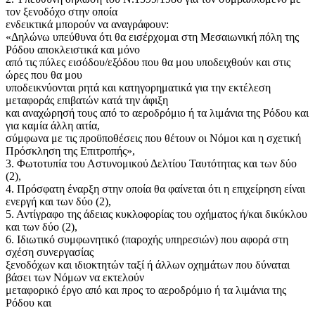
τον ξενοδόχο στην οποία
ενδεικτικά μπορούν να αναγράφουν:
«Δηλώνω υπεύθυνα ότι θα εισέρχομαι στη Μεσαιωνική πόλη της
Ρόδου αποκλειστικά και μόνο
από τις πύλες εισόδου/εξόδου που θα μου υποδειχθούν και στις
ώρες που θα μου
υποδεικνύονται ρητά και κατηγορηματικά για την εκτέλεση
μεταφοράς επιβατών κατά την άφιξη
και αναχώρησή τους από το αεροδρόμιο ή τα λιμάνια της Ρόδου και
για καμία άλλη αιτία,
σύμφωνα με τις προϋποθέσεις που θέτουν οι Νόμοι και η σχετική
Πρόσκληση της Επιτροπής»,
3. Φωτοτυπία του Αστυνομικού Δελτίου Ταυτότητας και των δύο
(2),
4. Πρόσφατη έναρξη στην οποία θα φαίνεται ότι η επιχείρηση είναι
ενεργή και των δύο (2),
5. Αντίγραφο της άδειας κυκλοφορίας του οχήματος ή/και δικύκλου
και των δύο (2),
6. Ιδιωτικό συμφωνητικό (παροχής υπηρεσιών) που αφορά στη
σχέση συνεργασίας
ξενοδόχων και ιδιοκτητών ταξί ή άλλων οχημάτων που δύναται
βάσει των Νόμων να εκτελούν
μεταφορικό έργο από και προς το αεροδρόμιο ή τα λιμάνια της
Ρόδου και