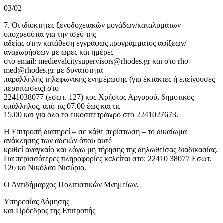
03/02
7. Οι ιδιοκτήτες ξενοδοχειακών μονάδων/καταλυμάτων
υποχρεούται για την ισχύ της
αδείας στην κατάθεση εγγράφως προγράμματος αφίξεων/
αναχωρήσεων με ώρες και ημέρες
στο email: medievalcitysupervisors@rhodes.gr και στο rho-
med@rhodes.gr με δυνατότητα
παράλληλης τηλεφωνικής ενημέρωσης (για έκτακτες ή επείγουσες
περιπτώσεις) στο
2241038077 (εσωτ. 127) κος Χρήστος Αργυρού, δημοτικός
υπάλληλος, από τις 07.00 έως και τις
15.00 και για όλο το εικοσιτετράωρο στο 2241027673.
Η Επιτροπή διατηρεί – σε κάθε περίπτωση – το δικαίωμα
ανάκλησης των αδειών όπου αυτό
κριθεί αναγκαίο και λόγω μη τήρησης της δηλωθείσας διαδικασίας.
Για περισσότερες πληροφορίες καλείται στο: 22410 38077 Εσωτ.
126 κο Νικόλαο Νισύριο.
Ο Αντιδήμαρχος Πολιτιστικών Μνημείων,
Υπηρεσίας Δόμησης
και Πρόεδρος της Επιτροπής