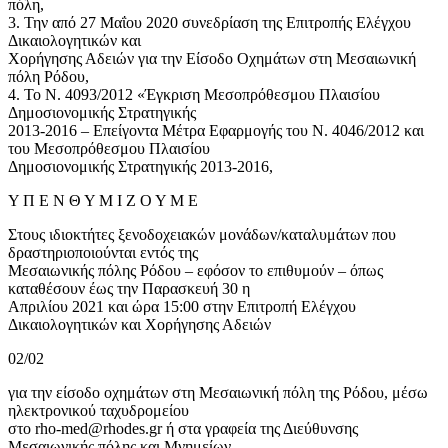
πόλη,
3. Την από 27 Μαΐου 2020 συνεδρίαση της Επιτροπής Ελέγχου
Δικαιολογητικών και
Χορήγησης Αδειών για την Είσοδο Οχημάτων στη Μεσαιωνική
πόλη Ρόδου,
4. Το Ν. 4093/2012 «Έγκριση Μεσοπρόθεσμου Πλαισίου
Δημοσιονομικής Στρατηγικής
2013-2016 – Επείγοντα Μέτρα Εφαρμογής του Ν. 4046/2012 και
του Μεσοπρόθεσμου Πλαισίου
Δημοσιονομικής Στρατηγικής 2013-2016,
Υ Π Ε Ν Θ Υ Μ Ι Ζ Ο Υ Μ Ε
Στους ιδιοκτήτες ξενοδοχειακών μονάδων/καταλυμάτων που
δραστηριοποιούνται εντός της
Μεσαιωνικής πόλης Ρόδου – εφόσον το επιθυμούν – όπως
καταθέσουν έως την Παρασκευή 30 η
Απριλίου 2021 και ώρα 15:00 στην Επιτροπή Ελέγχου
Δικαιολογητικών και Χορήγησης Αδειών
02/02
για την είσοδο οχημάτων στη Μεσαιωνική πόλη της Ρόδου, μέσω
ηλεκτρονικού ταχυδρομείου
στο rho-med@rhodes.gr ή στα γραφεία της Διεύθυνσης
Μεσαιωνικής πόλης και Μνημείων,