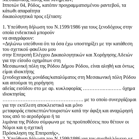
Ιπποτών 04, Ρόδος, κατόπιν προγραμματισμένου ραντεβού, τα
κάτωθι απαραίτητα
δικαιολογητικά προς εξέταση:
1. Υπεύθυνη δήλωση του Ν.1599/1986 για τους ξενοδόχους στην
οποία ενδεικτικά μπορούν
να αναγράφουν:
«Δηλώνω υπεύθυνα ότι τα όσα έχω υποστηρίξει με την κατάθεση
του σχετικού φακέλου μου
στην Επιτροπή Ελέγχου Δικαιολογητικών και Χορήγησης Αδειών
για την είσοδο οχημάτων στη
Μεσαιωνική πόλη της Ρόδου Δήμου Ρόδου, είναι αληθή και όντως
είμαι ιδιοκτήτης
ξενοδοχειακής μονάδας/καταλύματος στη Μεσαιωνική πόλη Ρόδου
και αιτούμαι τη χορήγηση
αδείας εισόδου στο με αρ. κυκλοφορίας ………….….……. όχημα
ιδιοκτησίας
…………………………………………. με το οποίο συνεργάζομαι
για την εκτέλεση αποκλειστικά και μόνο
μεταφοράς επισκεπτών/τουριστών κατά την άφιξη και αναχώρησή
τους από το αεροδρόμιο ή τα
λιμάνια της Ρόδου σύμφωνα με τις προϋποθέσεις που θέτουν οι
Νόμοι και η σχετική
Πρόσκληση της Επιτροπής»,
2. Υπεύθυνη δήλωση του Ν.1599/1986 για τον συμβαλλόμενο με