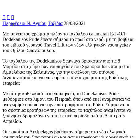



Περιφέρεια Ν. Αγαίου
Ταξίδια
28/03/2021
Με τα νέα του χρώματα πλέον το ταχύπλοο catamaran Ε/Γ-Ο/Γ
Dodekanisos Pride έπεσε σήμερα το πρωί στο νερό, με τη βοήθεια
του ειδικού γερανού Travel Lift των νέων ελληνικών ναυπηγείων
του Ομίλου Σπανόπουλου.
Το ταχύπλοο της Dodekanisos Seaways βρισκόταν από τις 8
Μαρτίου στο χώρο των ναυπηγείων του Spanopoulos Group στα
Αμπελάκια της Σαλαμίνας, για την εκτέλεση του ετήσιου
δεξαμενισμού και για να φορέσει τα νέα χρώματα της Ροδίτικης
εταιρείας.
Μετά την καθέλκυση στα ναυπηγεία, το Dodekanisos Pride
μεθόρμισε στο λιμάνι του Πειραιά, όπου από εκεί αναμένεται να
αναχωρήσει αύριο για την επιστροφή του στη Ρόδο. Σύμφωνα με
το σύστημα κρατήσεων της εταιρείας, το ταχύπλοο αναμένεται να
ξεκινήσει δρομολόγια για τη φετινή περίοδο από τη Δευτέρα 5
Απριλίου.
Οι φακοί του Arxipelagos βρέθηκαν σήμερα στα νέα ελληνικά
ναυπηγεία του Σπανόπουλου και σας μεταφέρουν όμορφες εικόνες