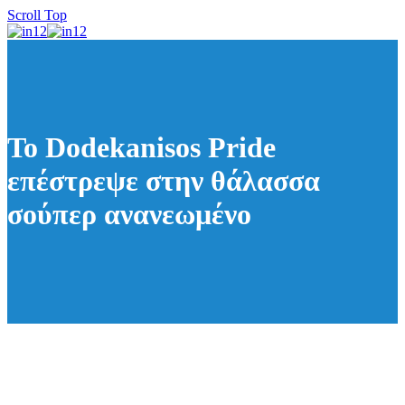
Scroll Top
Το Dodekanisos Pride
επέστρεψε στην θάλασσα
σούπερ ανανεωμένο