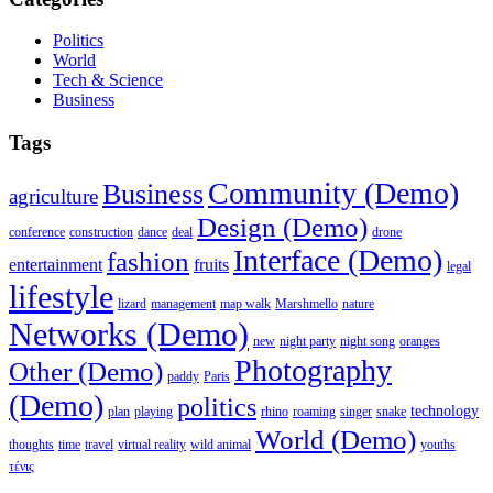
Politics
World
Tech & Science
Business
Tags
Community (Demo)
Business
agriculture
Design (Demo)
conference
construction
dance
deal
drone
Interface (Demo)
fashion
entertainment
fruits
legal
lifestyle
lizard
management
map walk
Marshmello
nature
Networks (Demo)
new
night party
night song
oranges
Photography
Other (Demo)
paddy
Paris
(Demo)
politics
technology
plan
playing
rhino
roaming
singer
snake
World (Demo)
thoughts
time
travel
virtual reality
wild animal
youths
τένις