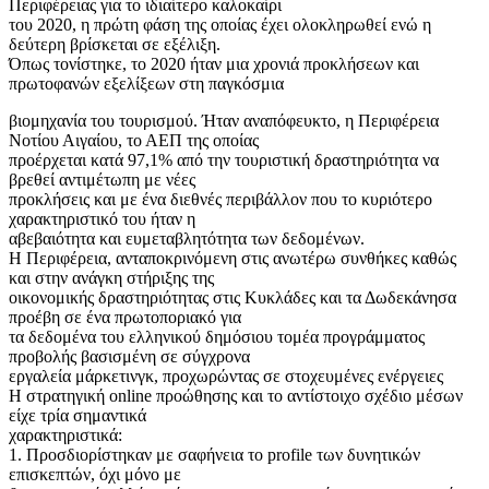
Περιφέρειας για το ιδιαίτερο καλοκαίρι
του 2020, η πρώτη φάση της οποίας έχει ολοκληρωθεί ενώ η
δεύτερη βρίσκεται σε εξέλιξη.
Όπως τονίστηκε, το 2020 ήταν μια χρονιά προκλήσεων και
πρωτοφανών εξελίξεων στη παγκόσμια
βιομηχανία του τουρισμού. Ήταν αναπόφευκτο, η Περιφέρεια
Νοτίου Αιγαίου, το ΑΕΠ της οποίας
προέρχεται κατά 97,1% από την τουριστική δραστηριότητα να
βρεθεί αντιμέτωπη με νέες
προκλήσεις και με ένα διεθνές περιβάλλον που το κυριότερο
χαρακτηριστικό του ήταν η
αβεβαιότητα και ευμεταβλητότητα των δεδομένων.
Η Περιφέρεια, ανταποκρινόμενη στις ανωτέρω συνθήκες καθώς
και στην ανάγκη στήριξης της
οικονομικής δραστηριότητας στις Κυκλάδες και τα Δωδεκάνησα
προέβη σε ένα πρωτοποριακό για
τα δεδομένα του ελληνικού δημόσιου τομέα προγράμματος
προβολής βασισμένη σε σύγχρονα
εργαλεία μάρκετινγκ, προχωρώντας σε στοχευμένες ενέργειες
H στρατηγική online προώθησης και το αντίστοιχο σχέδιο μέσων
είχε τρία σημαντικά
χαρακτηριστικά:
1. Προσδιορίστηκαν με σαφήνεια το profile των δυνητικών
επισκεπτών, όχι μόνο με