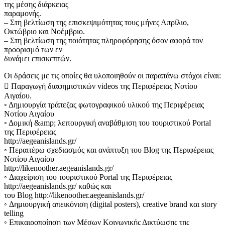
της μέσης διάρκειας
παραμονής.
– Στη βελτίωση της επισκεψιμότητας τους μήνες Απρίλιο,
Οκτώβριο και Νοέμβριο.
– Στη βελτίωση της ποιότητας πληροφόρησης όσον αφορά τον
προορισμό των εν
δυνάμει επισκεπτών.
Οι δράσεις με τις οποίες θα υλοποιηθούν οι παραπάνω στόχοι είναι:
 Παραγωγή διαφημιστικών videos της Περιφέρειας Νοτίου
Αιγαίου.
◦ Δημιουργία τράπεζας φωτογραφικού υλικού της Περιφέρειας
Νοτίου Αιγαίου
◦ Δομική &amp; λειτουργική αναβάθμιση του τουριστικού Portal
της Περιφέρειας
http://aegeanislands.gr/
◦ Περαιτέρω σχεδιασμός και ανάπτυξη του Blog της Περιφέρειας
Νοτίου Αιγαίου
http://likenoother.aegeanislands.gr/
◦ Διαχείριση του τουριστικού Portal της Περιφέρειας
http://aegeanislands.gr/ καθώς και
του Blog http://likenoother.aegeanislands.gr/
◦ Δημιουργική απεικόνιση (digital posters), creative brand και story
telling
◦ Επικαιροποίηση των Μέσων Κοινωνικής Δικτύωσης της