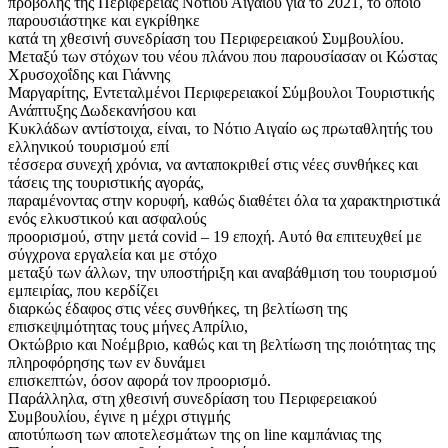
προβολής της Περιφέρειας Νοτίου Αιγαίου για το 2021, το οποίο
παρουσιάστηκε και εγκρίθηκε
κατά τη χθεσινή συνεδρίαση του Περιφερειακού Συμβουλίου.
Μεταξύ των στόχων του νέου πλάνου που παρουσίασαν οι Κώστας
Χρυσοχοΐδης και Γιάννης
Μαργαρίτης, Εντεταλμένοι Περιφερειακοί Σύμβουλοι Τουριστικής
Ανάπτυξης Δωδεκανήσου και
Κυκλάδων αντίστοιχα, είναι, το Νότιο Αιγαίο ως πρωταθλητής του
ελληνικού τουρισμού επί
τέσσερα συνεχή χρόνια, να ανταποκριθεί στις νέες συνθήκες και
τάσεις της τουριστικής αγοράς,
παραμένοντας στην κορυφή, καθώς διαθέτει όλα τα χαρακτηριστικά
ενός ελκυστικού και ασφαλούς
προορισμού, στην μετά covid – 19 εποχή. Αυτό θα επιτευχθεί με
σύγχρονα εργαλεία και με στόχο
μεταξύ των άλλων, την υποστήριξη και αναβάθμιση του τουρισμού
εμπειρίας, που κερδίζει
διαρκώς έδαφος στις νέες συνθήκες, τη βελτίωση της
επισκεψιμότητας τους μήνες Απρίλιο,
Οκτώβριο και Νοέμβριο, καθώς και τη βελτίωση της ποιότητας της
πληροφόρησης των εν δυνάμει
επισκεπτών, όσον αφορά τον προορισμό.
Παράλληλα, στη χθεσινή συνεδρίαση του Περιφερειακού
Συμβουλίου, έγινε η μέχρι στιγμής
αποτύπωση των αποτελεσμάτων της on line καμπάνιας της