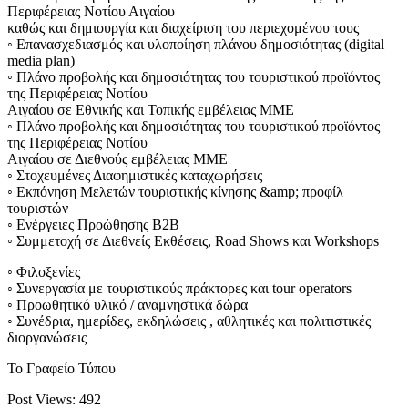
Περιφέρειας Νοτίου Αιγαίου
καθώς και δημιουργία και διαχείριση του περιεχομένου τους
◦ Επανασχεδιασμός και υλοποίηση πλάνου δημοσιότητας (digital
media plan)
◦ Πλάνο προβολής και δημοσιότητας του τουριστικού προϊόντος
της Περιφέρειας Νοτίου
Αιγαίου σε Εθνικής και Τοπικής εμβέλειας ΜΜΕ
◦ Πλάνο προβολής και δημοσιότητας του τουριστικού προϊόντος
της Περιφέρειας Νοτίου
Αιγαίου σε Διεθνούς εμβέλειας ΜΜΕ
◦ Στοχευμένες Διαφημιστικές καταχωρήσεις
◦ Εκπόνηση Μελετών τουριστικής κίνησης &amp; προφίλ
τουριστών
◦ Ενέργειες Προώθησης B2B
◦ Συμμετοχή σε Διεθνείς Εκθέσεις, Road Shows και Workshops
◦ Φιλοξενίες
◦ Συνεργασία με τουριστικούς πράκτορες και tour operators
◦ Προωθητικό υλικό / αναμνηστικά δώρα
◦ Συνέδρια, ημερίδες, εκδηλώσεις , αθλητικές και πολιτιστικές
διοργανώσεις
Το Γραφείο Τύπου
Post Views:
492