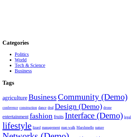
Categories
Politics
World
Tech & Science
Business
Tags
Community (Demo)
Business
agriculture
Design (Demo)
conference
construction
dance
deal
drone
Interface (Demo)
fashion
entertainment
fruits
legal
lifestyle
lizard
management
map walk
Marshmello
nature
Networks (Demo)