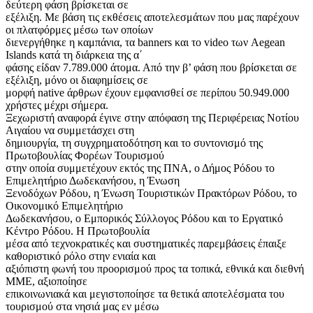
δεύτερη φάση βρίσκεται σε
εξέλιξη. Με βάση τις εκθέσεις αποτελεσμάτων που μας παρέχουν
οι πλατφόρμες μέσω των οποίων
διενεργήθηκε η καμπάνια, τα banners και το video των Aegean
Islands κατά τη διάρκεια της α΄
φάσης είδαν 7.789.000 άτομα. Από την β’ φάση που βρίσκεται σε
εξέλιξη, μόνο οι διαφημίσεις σε
μορφή native άρθρων έχουν εμφανισθεί σε περίπου 50.949.000
χρήστες μέχρι σήμερα.
Ξεχωριστή αναφορά έγινε στην απόφαση της Περιφέρειας Νοτίου
Αιγαίου να συμμετάσχει στη
δημιουργία, τη συγχρηματοδότηση και το συντονισμό της
Πρωτοβουλίας Φορέων Τουρισμού
στην οποία συμμετέχουν εκτός της ΠΝΑ, ο Δήμος Ρόδου το
Επιμελητήριο Δωδεκανήσου, η Ένωση
Ξενοδόχων Ρόδου, η Ένωση Τουριστικών Πρακτόρων Ρόδου, το
Οικονομικό Επιμελητήριο
Δωδεκανήσου, ο Εμπορικός Σύλλογος Ρόδου και το Εργατικό
Κέντρο Ρόδου. Η Πρωτοβουλία
μέσα από τεχνοκρατικές και συστηματικές παρεμβάσεις έπαιξε
καθοριστικό ρόλο στην ενιαία και
αξιόπιστη φωνή του προορισμού προς τα τοπικά, εθνικά και διεθνή
ΜΜΕ, αξιοποίησε
επικοινωνιακά και μεγιστοποίησε τα θετικά αποτελέσματα του
τουρισμού στα νησιά μας εν μέσω